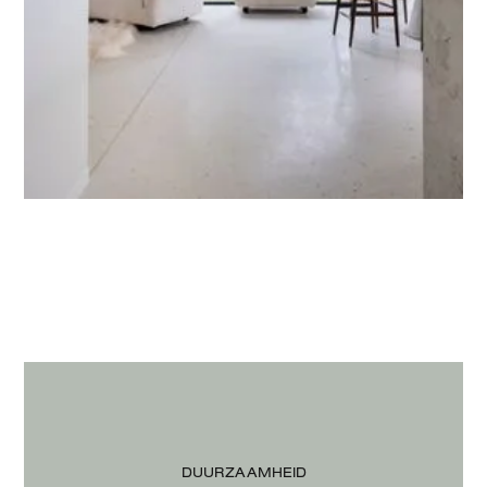
DUURZAAMHEID