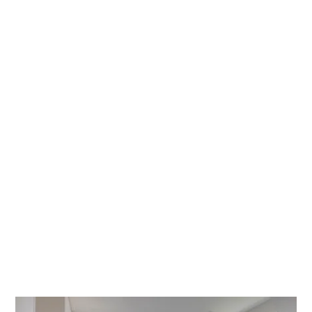
Vastgoed-info bekijken
Ontdek deze schitterende koppelvilla, gelegen op
een bijzondere locatie vlakbij het Zoute, waar
comfort en hedendaags design elkaar ontmoeten.
Deze woning werd tot in het kleinste detail afgewerkt
volgens de nieuwste normen, met een bijzonder oog
voor kwaliteit en sfeer.